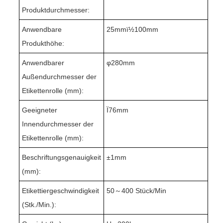
Produktdurchmesser:
Anwendbare
25
mmï½
10
0mm
Produkthöhe:
Anwendbarer
φ
280
mm
Außendurchmesser der
Etikettenrolle (mm):
Geeigneter
Ï76mm
Innendurchmesser der
Etikettenrolle (mm):
Beschriftungsgenauigkeit
±1mm
(mm):
Etikettiergeschwindigkeit
50
～
40
0 Stück/Min
(Stk./Min.):