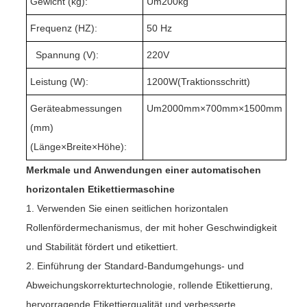
Gewicht (kg):
Um
20
0kg
Frequenz (HZ):
50 Hz
Spannung (V):
220V
Leistung (W):
1200
W(
Traktionsschritt
)
Geräteabmessungen
Um
2000
mm×
70
0mm×1
50
0mm
(mm)
(Länge
×
Breite
×
Höhe):
Merkmale und Anwendungen einer automatischen
horizontalen Etikettiermaschine
1. Verwenden Sie einen seitlichen horizontalen
Rollenfördermechanismus, der mit hoher Geschwindigkeit
und Stabilität fördert und etikettiert.
2. Einführung der Standard-Bandumgehungs- und
Abweichungskorrekturtechnologie, rollende Etikettierung,
hervorragende Etikettierqualität und verbesserte