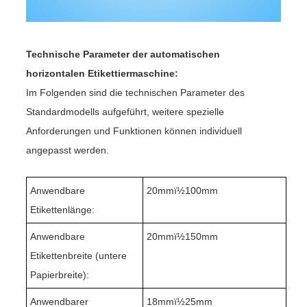
Technische Parameter der automatischen
horizontalen Etikettiermaschine:
Im Folgenden sind die technischen Parameter des
Standardmodells aufgeführt, weitere spezielle
Anforderungen und Funktionen können individuell
angepasst werden.
Anwendbare
20
mmï½
100
mm
Etikettenlänge:
Anwendbare
20mmï½1
5
0mm
Etikettenbreite (untere
Papierbreite):
Anwendbarer
18
mmï½
25
mm