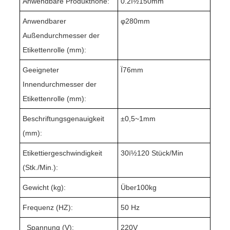
Anwendbare Produkthöhe:
0
.2
ï½1
5
0mm
Anwendbarer
φ
280
mm
Außendurchmesser der
Etikettenrolle (mm):
Geeigneter
Ï76mm
Innendurchmesser der
Etikettenrolle (mm):
Beschriftungsgenauigkeit
±
0,5~
1mm
(mm):
Etikettiergeschwindigkeit
3
0ï½1
2
0 Stück/Min
(Stk./Min.):
Gewicht (kg):
Über1
0
0kg
Frequenz (HZ):
50 Hz
Spannung (V):
220V