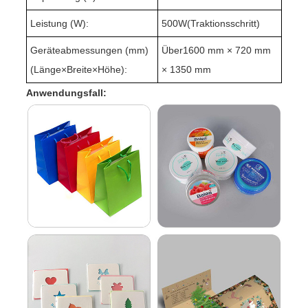
Leistung (W):
500W(
Traktionsschritt
)
Geräteabmessungen (mm)
Über1
60
0 mm × 720 mm
(Länge
×
Breite
×
Höhe):
× 1350 mm
Anwendungsfall: