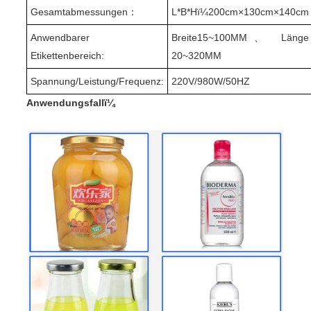
Gesamtabmessungen
：
L*B*Hï¼
200cm
×1
3
0
cm
×
140cm
Anwendbarer
Breite
15
~1
0
0MM
、
Länge
Etikettenbereich
:
20~
320
MM
Spannung/Leistung/Frequenz
:
220V/980W/50HZ
Anwendungsfallï¼