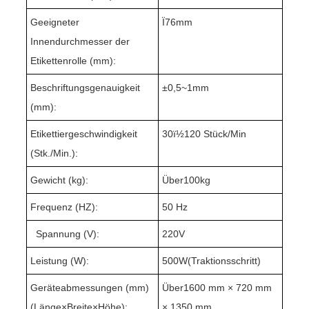
Geeigneter
Ï76mm
Innendurchmesser der
Etikettenrolle (mm):
Beschriftungsgenauigkeit
±
0,5~
1mm
(mm):
Etikettiergeschwindigkeit
3
0ï½1
2
0 Stück/Min
(Stk./Min.):
Gewicht (kg):
Über1
0
0kg
Frequenz (HZ):
50 Hz
Spannung (V):
220V
Leistung (W):
500W(
Traktionsschritt
)
Geräteabmessungen (mm)
Über1
60
0 mm × 720 mm
(Länge
×
Breite
×
Höhe):
× 1350 mm