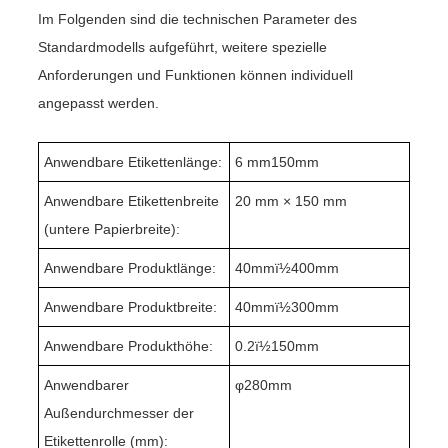
Im Folgenden sind die technischen Parameter des
Standardmodells aufgeführt, weitere spezielle
Anforderungen und Funktionen können individuell
angepasst werden.
Anwendbare Etikettenlänge:
6 mm
1
50mm
Anwendbare Etikettenbreite
20 mm × 150 mm
(untere Papierbreite):
Anwendbare Produktlänge:
4
0mmï½400mm
Anwendbare Produktbreite:
4
0mmï½
30
0mm
Anwendbare Produkthöhe:
0
.2
ï½1
5
0mm
Anwendbarer
φ
280
mm
Außendurchmesser der
Etikettenrolle (mm):