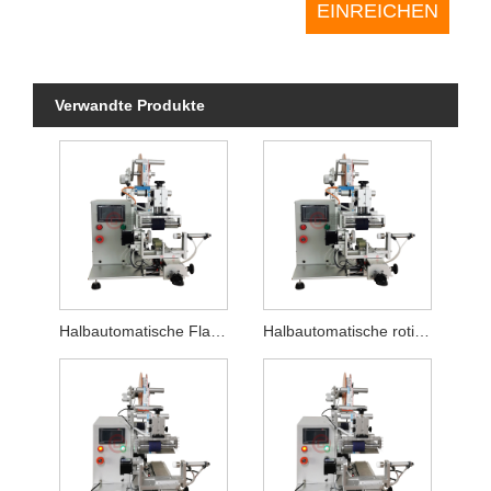
Verwandte Produkte
Halbautomatische Flachetikettiermaschine für Desinfektionsmittel
Halbautomatische rotierende und flache Etikettiermaschine