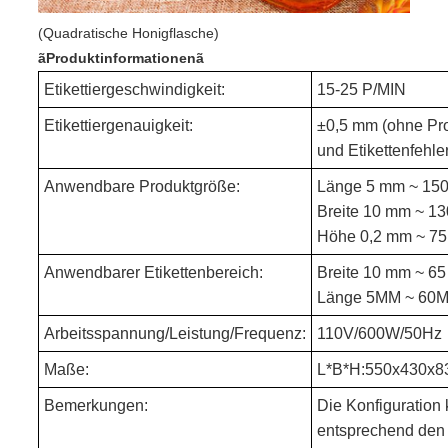
(Quadratische Honigflasche)
ãProduktinformationenã
Etikettiergeschwindigkeit:
15-25 P/MIN
Etikettiergenauigkeit:
±0,5 mm (ohne Pr
und Etikettenfehler
Anwendbare Produktgröße:
Länge 5 mm ~ 15
Breite 10 mm ~ 1
Höhe 0,2 mm ~ 7
Anwendbarer Etikettenbereich:
Breite 10 mm ~ 6
Länge 5MM ~ 60
Arbeitsspannung/Leistung/Frequenz:
110V/600W/50Hz
Maße:
L*B*H:550x430x8
Bemerkungen:
Die Konfiguration
entsprechend den