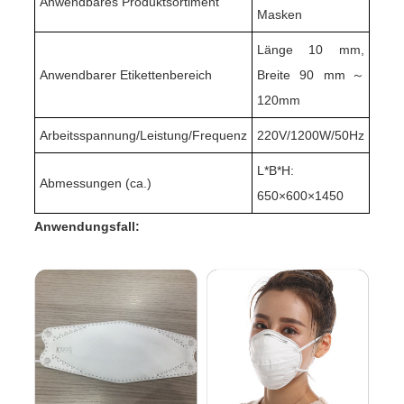
Anwendbares Produktsortiment
Masken
Länge 10 mm,
Anwendbarer Etikettenbereich
Breite 90 mm
～
120mm
Arbeitsspannung/Leistung/Frequenz
220V/1200W/50Hz
L*B*H:
Abmessungen (ca.)
650
×
600
×
1450
Anwendungsfall: